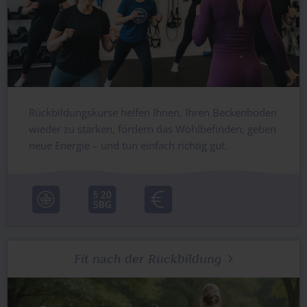
Rückbildungskurse helfen Ihnen, Ihren Beckenboden
wieder zu stärken, fördern das Wohlbefinden, geben
neue Energie – und tun einfach richtig gut.
Fit nach der Rückbildung
