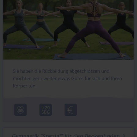
Sie haben die Rückbildung abgeschlossen und
möchten gern weiter etwas Gutes für sich und Ihren
Körper tun.
Gymnastik "Spezial" für den Beckenboden
