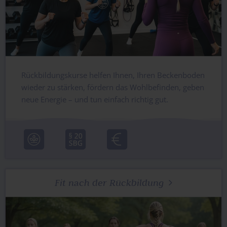
Rückbildungskurse helfen Ihnen, Ihren Beckenboden
wieder zu stärken, fördern das Wohlbefinden, geben
neue Energie – und tun einfach richtig gut.
Fit nach der Rückbildung
