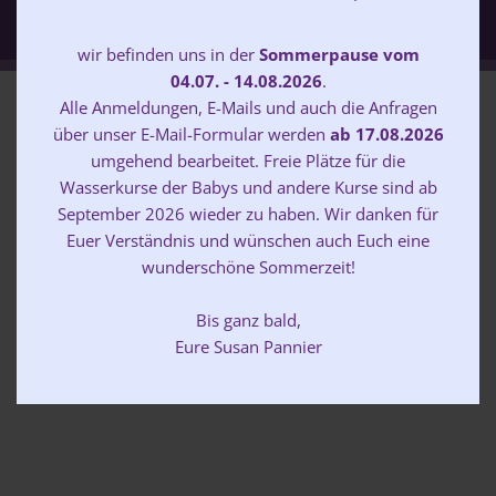
wir befinden uns in der
Sommerpause vom
04.07. - 14.08.2026
.
Alle Anmeldungen, E-Mails und auch die Anfragen
Sie wollen heute schon ein Gefühl
über unser E-Mail-Formular werden
ab 17.08.2026
bekommen, was Sie bei uns erwartet?
umgehend bearbeitet. Freie Plätze für die
Wasserkurse der Babys und andere Kurse sind ab
September 2026 wieder zu haben. Wir danken für
Euer Verständnis und wünschen auch Euch eine
Diese Rezensionen haben
wunderschöne Sommerzeit!
unsere lieben Familien und
Teilnehmer über uns
Bis ganz bald,
geschrieben ...
Eure Susan Pannier