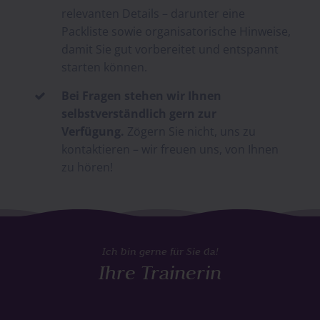
relevanten Details – darunter eine
Packliste sowie organisatorische Hinweise,
damit Sie gut vorbereitet und entspannt
starten können.
Bei Fragen stehen wir Ihnen

selbstverständlich gern zur
Verfügung.
Zögern Sie nicht, uns zu
kontaktieren – wir freuen uns, von Ihnen
zu hören!
Ich bin gerne für Sie da!
Ihre Trainerin