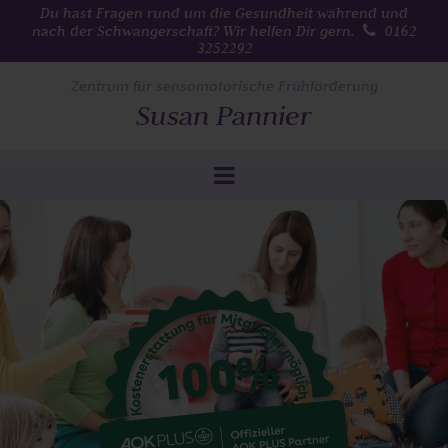
Du hast
Fragen
rund um die Gesundheit während und
nach der Schwangerschaft? Wir helfen Dir gern.

0162
3252292
Zentrum für sensomotorische Frühförderung
Susan Pannier