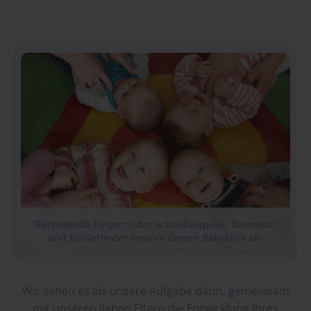
Wechselnde Finger- oder Schaukelspiele, Kniereiter
und Kinderlieder runden diesen Babykurs ab.
Wechselnde Finger- oder Schaukelspiele, Kniereiter
und Kinderlieder runden diesen Babykurs ab.
Wir sehen es als unsere Aufgabe darin, gemeinsam
mit unseren lieben Eltern die Entwicklung Ihres